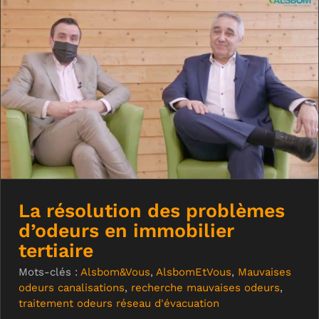
La résolution des problèmes d’odeurs
en immobilier tertiaire
La résolution des problèmes
d’odeurs en immobilier
tertiaire
Mots-clés :
Alsbom&Vous
,
AlsbomEtVous
,
Mauvaises
odeurs canalisations
,
recherche mauvaises odeurs
,
traitement odeurs réseau d'évacuation