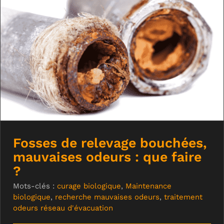
Fosses de relevage bouchées,
mauvaises odeurs : que faire ?
Fosses de relevage bouchées,
mauvaises odeurs : que faire
?
Mots-clés :
curage biologique
,
Maintenance
biologique
,
recherche mauvaises odeurs
,
traitement
odeurs réseau d'évacuation