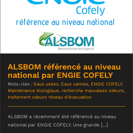
ALSBOM référencé au niveau national
par ENGIE COFELY
ALSBOM référencé au niveau
national par ENGIE COFELY
Mots-clés :
Eaux usées
,
Eaux vannes
,
ENGIE COFELY
,
Maintenance biologique
,
recherche mauvaises odeurs
,
traitement odeurs réseau d'évacuation
ALSBOM a récemment été référencé au niveau
national par ENGIE COFELY. Une grande [...]