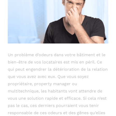
Un problème d’odeurs dans votre bâtiment et le
bien-être de vos locataires est mis en péril. Ce
qui peut engendrer la détérioration de la relation
que vous avez avec eux. Que vous soyez
propriétaire, property manager ou
multitechnique, les habitants vont attendre de
vous une solution rapide et efficace. Si cela n’est
pas le cas, ces derniers pourraient vous tenir
responsable de ces odeurs et des gênes qu’elles