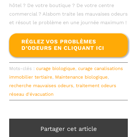
hôtel ? De votre boutique ? De votre centre
commercial ? Alsbom traite les mauvaises odeurs
et résout le problème en une journée maximum !
RÉGLEZ VOS PROBLÈMES
D’ODEURS EN CLIQUANT ICI
Mots-clés :
curage biologique
,
curage canalisations
immobilier tertiaire
,
Maintenance biologique
,
recherche mauvaises odeurs
,
traitement odeurs
réseau d'évacuation
Partager cet article