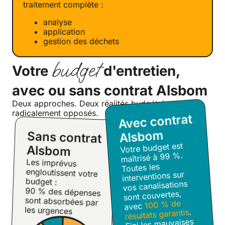
traitement complète :
analyse
application
gestion des déchets
budget
Votre
d'entretien,
avec ou sans contrat Alsbom
Deux approches. Deux réalités budgétaires
radicalement opposés.
Avec contrat
Alsbom
Sans contrat
Votre budget est
Alsbom
maîtrisé à 99 %.
Les imprévus
engloutissent votre
Toutes les
interventions sur
budget :
vos canalisations
90 % des dépenses
sont absorbées par
sont couvertes,
100 % de
avec
les urgences
.
résultats garantis
Fini les mauvaises