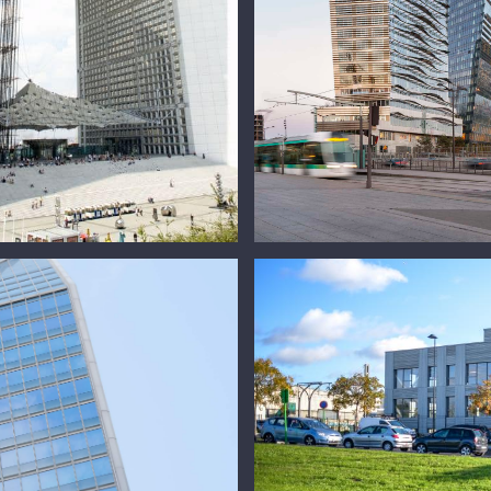
Grande Arche
Tours Duo
m