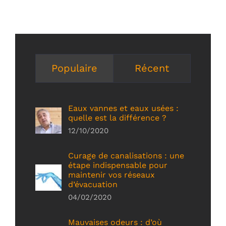
Populaire
Récent
Eaux vannes et eaux usées :
quelle est la différence ?
12/10/2020
Curage de canalisations : une
étape indispensable pour
maintenir vos réseaux
d’évacuation
04/02/2020
Mauvaises odeurs : d’où