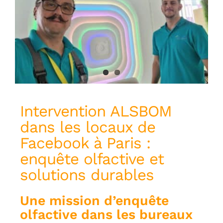
Intervention ALSBOM
dans les locaux de
Facebook à Paris :
enquête olfactive et
solutions durables
Une mission d’enquête
olfactive dans les bureaux