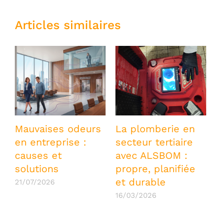
Articles similaires
Mauvaises odeurs
La plomberie en
en entreprise :
secteur tertiaire
causes et
avec ALSBOM :
c
solutions
propre, planifiée
et durable
21/07/2026
1
16/03/2026