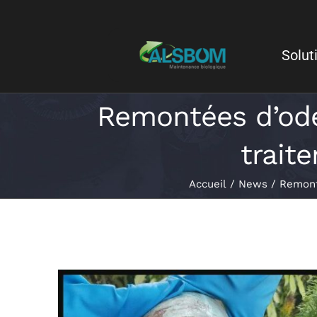
Solut
Remontées d’ode
traite
Accueil
News
Remonté