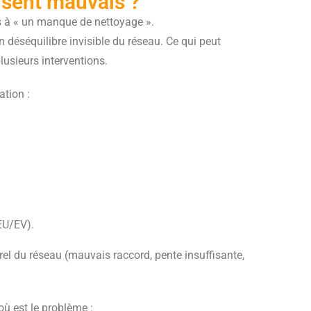
 sent mauvais ?
 à « un manque de nettoyage ».
n déséquilibre invisible du réseau. Ce qui peut
usieurs interventions.
ation :
EU/EV).
urel du réseau (mauvais raccord, pente insuffisante,
où est le problème :