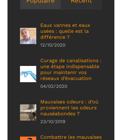
Populaire
Récent
Eaux vannes et eaux
usées : quelle est la
différence ?
12/10/2020
Curage de canalisations :
une étape indispensable
pour maintenir vos
réseaux d’évacuation
04/02/2020
Mauvaises odeurs : d’où
proviennent les odeurs
nauséabondes ?
23/10/2019
Combattre les mauvaises