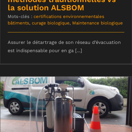
la solution ALSBOM
Mots-clés :
certifications environnementales
bâtiments
,
curage biologique
,
Maintenance biologique
Assurer le détartrage de son réseau d’évacuation
est indispensable pour en ga [...]
ALSBIO 360° : le curage en douceur