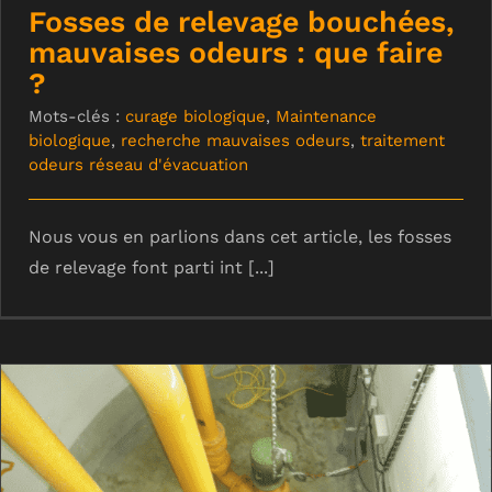
Fosses de relevage bouchées,
mauvaises odeurs : que faire
?
Mots-clés :
curage biologique
,
Maintenance
biologique
,
recherche mauvaises odeurs
,
traitement
odeurs réseau d'évacuation
Nous vous en parlions dans cet article, les fosses
de relevage font parti int [...]