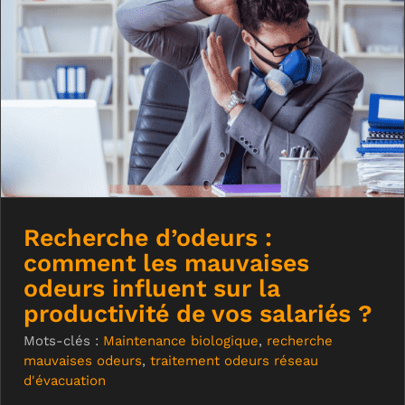
Recherche d’odeurs : comment les
mauvaises odeurs influent sur la
productivité de vos salariés ?
Recherche d’odeurs :
comment les mauvaises
odeurs influent sur la
productivité de vos salariés ?
Mots-clés :
Maintenance biologique
,
recherche
mauvaises odeurs
,
traitement odeurs réseau
d'évacuation