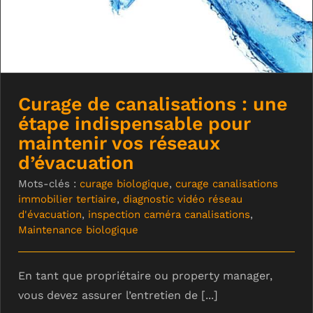
réseaux d’évacuation
Curage de canalisations : une
étape indispensable pour
maintenir vos réseaux
d’évacuation
Mots-clés :
curage biologique
,
curage canalisations
immobilier tertiaire
,
diagnostic vidéo réseau
d'évacuation
,
inspection caméra canalisations
,
Maintenance biologique
En tant que propriétaire ou property manager,
vous devez assurer l’entretien de [...]