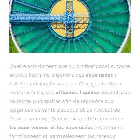
Qu’elle soit domestique ou professionnelle, toute
activité humaine engendre des
eaux usées
:
toilette, cuisine, lessive, etc. Chargés de divers
contaminants, ces
effluents liquides
doivent être
collectés puis traités afin de répondre aux
exigences de santé publique et de respect de
l’environnement. Quelle est la différence entre
les eaux vannes et les eaux usées
? Comment
fonctionnent et s’entretiennent les réseaux