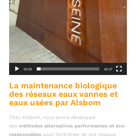
00:00
00:37
La m
aintenance biologique
des réseaux
eaux vannes et
eaux usées par Alsbom
Chez Alsbom, nous avons développé
des
méthodes alternatives performantes et éco-
responsables
pour l’entretien de vos réseaux