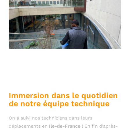
Maintenance des réseaux
eaux vannes et eaux usées
: on vous y emmène !
Immersion dans le quotidien
de notre équipe technique
On a suivi nos techniciens dans leurs
déplacements en
Ile-de-France
! En fin d’après-