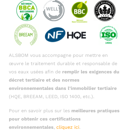
ALSBOM vous accompagne pour mettre en
œuvre le traitement durable et responsable de
vos eaux usées afin de
remplir les exigences du
décret tertiaire et des normes
environnementales dans l’immobilier tertiaire
(HQE, BREEAM, LEED, ISO 1400, etc.).
Pour en savoir plus sur les
meilleures pratiques
pour obtenir ces certifications
environnementales
,
cliquez ici
.