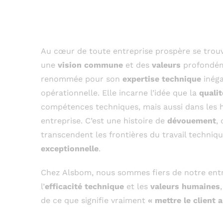
L’excellence techni
service de la satisf
Au cœur de toute entreprise prospère se tro
une
vision commune
et des
valeurs
profondéme
renommée pour son
expertise technique
inéga
opérationnelle. Elle incarne l’idée que la
qualit
compétences techniques, mais aussi dans les 
entreprise. C’est une histoire de
dévouement
, 
transcendent les frontières du travail techni
exceptionnelle
.
Chez Alsbom, nous sommes fiers de notre entre
l’
efficacité technique
et les
valeurs humaines
de ce que signifie vraiment
« mettre le client 