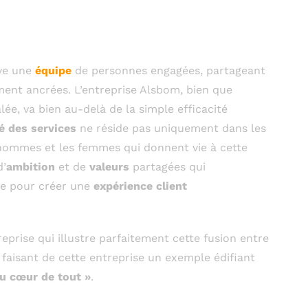
que et l’humain au
action client
uve une
équipe
de personnes engagées, partageant
nt ancrées. L’entreprise Alsbom, bien que
lée, va bien au-delà de la simple efficacité
é des services
ne réside pas uniquement dans les
hommes et les femmes qui donnent vie à cette
d’
ambition
et de
valeurs
partagées qui
que pour créer une
expérience client
prise qui illustre parfaitement cette fusion entre
, faisant de cette entreprise un exemple édifiant
au cœur de tout »
.