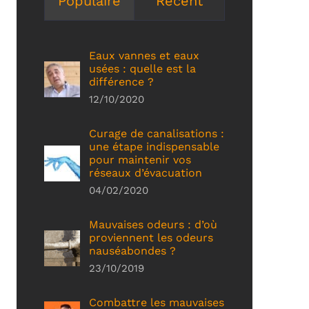
Populaire
Récent
Eaux vannes et eaux
usées : quelle est la
différence ?
12/10/2020
Curage de canalisations :
une étape indispensable
pour maintenir vos
réseaux d’évacuation
04/02/2020
Mauvaises odeurs : d’où
proviennent les odeurs
nauséabondes ?
23/10/2019
Combattre les mauvaises