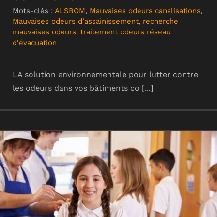
Mots-clés :
ALSBOM
,
Mauvaises odeurs canalisations
,
Mauvaises odeurs d’assainissement
,
recherche
mauvaises odeurs
,
traitement odeurs réseau
d'évacuation
LA solution environnementale pour lutter contre
les odeurs dans vos bâtiments co [...]
Collectivités : solution biologique pour
l’entretien de votre cantine