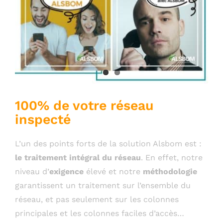
100% de votre réseau
inspecté
L’un des points forts de la solution Alsbom est :
le traitement intégral du réseau
. En effet, notre
niveau d’
exigence
élevé et notre
méthodologie
garantissent un traitement sur l’ensemble du
réseau, et pas seulement sur les colonnes
principales et les colonnes faciles d’accès…