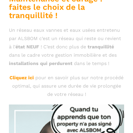
faites le choix de la
tranquillité !
Un réseau eaux vannes et eaux usées entretenu
par ALSBOM c’est un réseau qui reste ou revient
à l’
état NEUF
! C’est donc plus de
tranquillité
dans le cadre votre gestion immobilière et des
installations qui perdurent
dans le temps !
Cliquez ici
pour en savoir plus sur notre procédé
optimal, qui assure une durée de vie prolongée
de votre réseau !