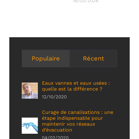
16/03/2026
Populaire
Récent
Eaux vannes et eaux usées :
quelle est la différence ?
12/10/2020
Curage de canalisations : une
étape indispensable pour
maintenir vos réseaux
d’évacuation
04/02/2020