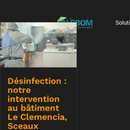
Solut
Désinfection : notre
intervention au
bâtiment Le
Clemencia, Sceaux
Désinfection :
notre
intervention
au bâtiment
Le Clemencia,
Sceaux