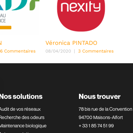
N
Véronica PINTADO
Adi
6 Commentaires
08/04/2020
|
3 Commentaires
06/1
Nos solutions
Nous trouver
Audit de vos réseaux
78 bis rue de la Convention
Recherche des odeurs
94700 Maisons-Alfort
Maintenance biologique
+ 33 1 85 74 51 99