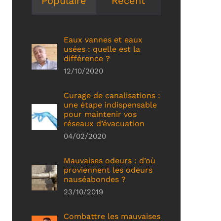
Populaire
Récent
Eaux vannes et eaux
usées : quelle est la
différence ?
12/10/2020
Curage de canalisations :
une étape indispensable
pour maintenir vos
réseaux d’évacuation
04/02/2020
Mauvaises odeurs : d’où
proviennent les odeurs
nauséabondes ?
23/10/2019
Combattre les mauvaises