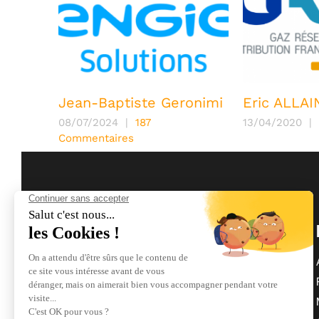
Jean-Baptiste Geronimi
Eric ALLAI
taires
08/07/2024
|
187
13/04/2020
|
Commentaires
Maintenance biologique des réseaux