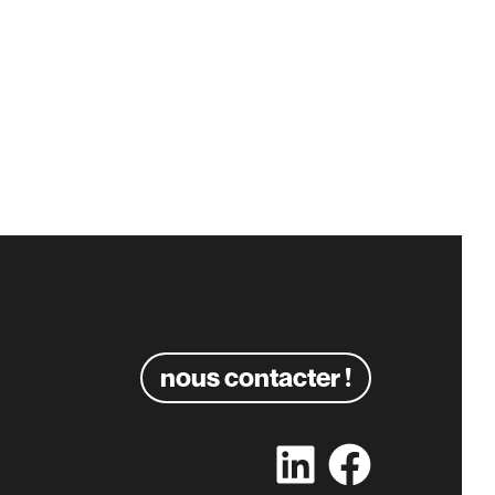
le MOUMINE
Jean-Christophe
CHEVROT
2/2019
|
0 commentaire
06/06/2019
|
0 commentaire
nous contacter !