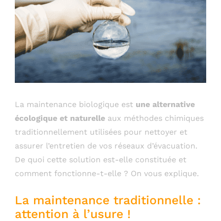
La maintenance biologique est
une alternative
écologique et naturelle
aux méthodes chimiques
traditionnellement utilisées pour nettoyer et
assurer l’entretien de vos réseaux d’évacuation.
De quoi cette solution est-elle constituée et
comment fonctionne-t-elle ? On vous explique.
La maintenance traditionnelle :
attention à l’usure !