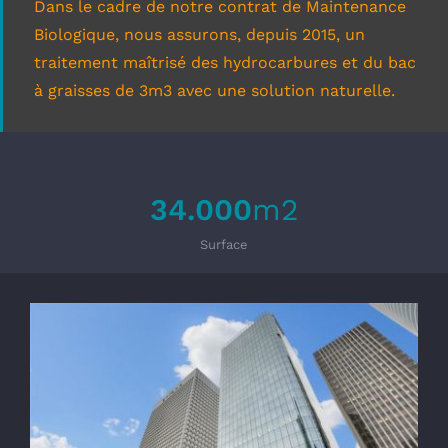
Dans le cadre de notre contrat de Maintenance
Biologique, nous assurons, depuis 2015, un
traitement maîtrisé des hydrocarbures et du bac
à graisses de 3m3 avec une solution naturelle.
34.000
m2
Surface