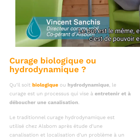
Curage biologique ou
hydrodynamique ?
Qu’il soit
biologique
ou
hydrodynamique
, le
curage est un processus qui vise à
entretenir et à
déboucher une canalisation
.
Le traditionnel curage hydrodynamique est
utilisé chez Alsbom après étude d’une
canalisation et localisation d’un problème à un