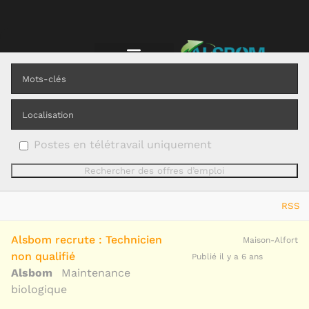
Postes en télétravail uniquement
RSS
Alsbom recrute : Technicien
Maison-Alfort
non qualifié
Publié il y a 6 ans
Alsbom
Maintenance
biologique