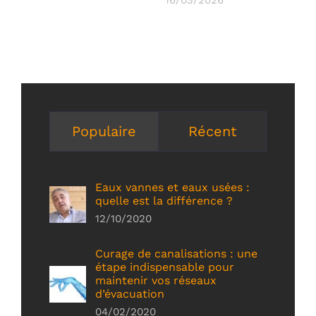
Populaire
Récent
Eaux vannes et eaux usées :
quelle est la différence ?
12/10/2020
Curage de canalisations : une
étape indispensable pour
maintenir vos réseaux
d’évacuation
04/02/2020