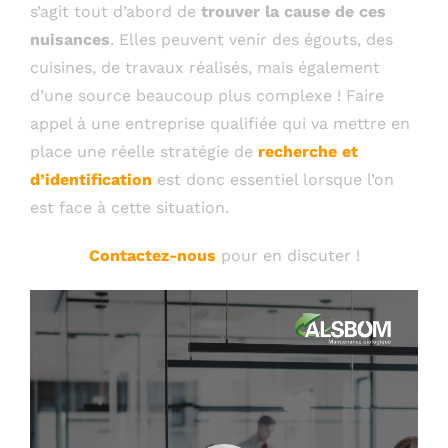
s’agit tout d’abord de
trouver la cause de ces
nuisances
. Elles peuvent venir des égouts, des
cuisines, de travaux réalisés, mais également
d’une source beaucoup plus complexe ! Faire
appel à une entreprise qualifiée qui va mettre en
place une réelle stratégie de
recherche et
d’identification
est donc essentiel lorsque l’on
est face à cette situation.
Contactez-nous
pour en discuter !
Lecteur
vidéo